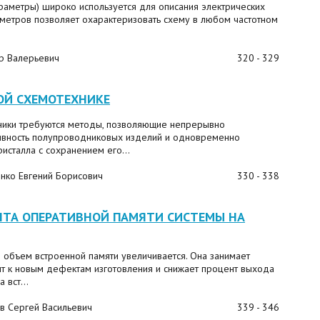
раметры) широко используется для описания электрических
аметров позволяет охарактеризовать схему в любом частотном
др Валерьевич
320 - 329
ОЙ СХЕМОТЕХНИКЕ
ники требуются методы, позволяющие непрерывно
тивность полупроводниковых изделий и одновременно
сталла с сохранением его...
енко Евгений Борисович
330 - 338
НТА ОПЕРАТИВНОЙ ПАМЯТИ СИСТЕМЫ НА
 объем встроенной памяти увеличивается. Она занимает
ит к новым дефектам изготовления и снижает процент выхода
 вст...
в Сергей Васильевич
339 - 346