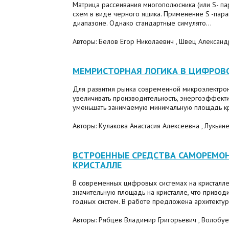
Матрица рассеивания многополюсника (или S- па
схем в виде черного ящика. Применение S -пар
диапазоне. Однако стандартные симулято...
Авторы: Белов Егор Николаевич , Швец Алексан
МЕМРИСТОРНАЯ ЛОГИКА В ЦИФРОВ
Для развития рынка современной микроэлектро
увеличивать производительность, энергоэффек
уменьшать занимаемую минимальную площадь кри
Авторы: Кулакова Анастасия Алексеевна , Лукьян
ВСТРОЕННЫЕ СРЕДСТВА САМОРЕМО
КРИСТАЛЛЕ
В современных цифровых системах на кристалле
значительную площадь на кристалле, что привод
годных систем. В работе предложена архитектура
Авторы: Рябцев Владимир Григорьевич , Волобуе