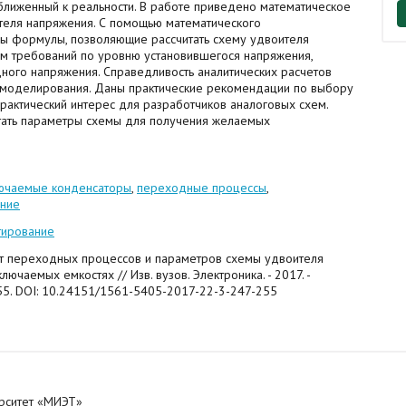
иближенный к реальности. В работе приведено математическое
теля напряжения. С помощью математического
 формулы, позволяющие рассчитать схему удвоителя
м требований по уровню установившегося напряжения,
ного напряжения. Справедливость аналитических расчетов
 моделирования. Даны практические рекомендации по выбору
рактический интерес для разработчиков аналоговых схем.
ать параметры схемы для получения желаемых
ючаемые конденсаторы
,
переходные процессы
,
ание
тирование
ет переходных процессов и параметров схемы удвоителя
ючаемых емкостях // Изв. вузов. Электроника. - 2017. -
-255. DOI: 10.24151/1561-5405-2017-22-3-247-255
ерситет «МИЭТ»