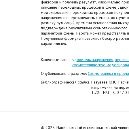
факторов и получить результат, максимально пр
описание переходных процессов в схеме удвои
моделирования переходных процессов получены
напряжения на переключаемых емкостях с учето
размаху пульсаций, времени установления выход
подтверждена результатами схемотехнического
параметров схемы. Работа может представлять п
Полученные формулы позволяют быстро рассчит
характеристик.
Ключевые слова:
удвоитель напряжения
,
перекл
схемотехническое моделиров
Опубликовано в разделе:
Схемотехника и проек
Библиографическая ссылка:
Разуваев Ю.Ю. Расч
напряжения на перекл
Т.22. - №3. - С. 247
© 2025. Национальный исследовательский унив